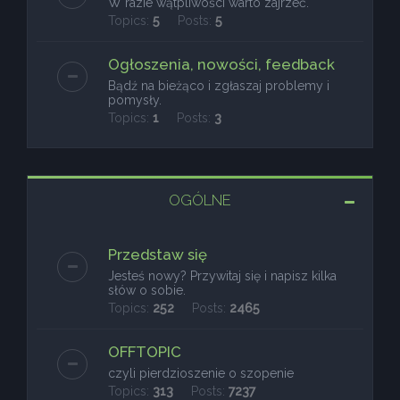
W razie wątpliwości warto zajrzeć.
Topics:
5
Posts:
5
Ogłoszenia, nowości, feedback
Bądź na bieżąco i zgłaszaj problemy i
pomysły.
Topics:
1
Posts:
3
OGÓLNE
Przedstaw się
Jesteś nowy? Przywitaj się i napisz kilka
słów o sobie.
Topics:
252
Posts:
2465
OFFTOPIC
czyli pierdzioszenie o szopenie
Topics:
313
Posts:
7237