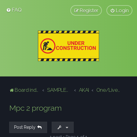
FAQ
Register
Login
Board index
SAMPLERY, GROOVEBOXY, MASZYNY PERKUSYJNE,
AKAI
One/Live/X
Mpc 2 program
Post Reply