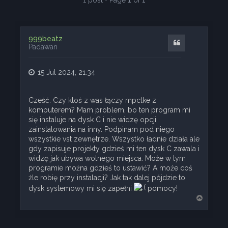
1 post • Page
1
of
1
999beatz
Quote
Padawan
15 Jul 2024, 21:34
Cześć. Czy ktoś z was łączy mpctke z
komputerem? Mam problem, bo ten program mi
się instaluje na dysk C i nie widzę opcji
zainstalowania na inny. Podpinam pod niego
wszystkie vst zewnętrze. Wszystko ładnie działa ale
gdy zapisuje projekty gdzieś mi ten dysk C zawala i
widzę jak ubywa wolnego miejsca. Może w tym
programie można gdzieś to ustawić? A może coś
źle robię przy instalacji? Jak tak dalej pójdzie to
dysk systemowy mi się zapełni
pomocy!
T
o
p